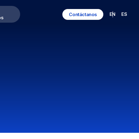
EN
ES
Contáctanos
os