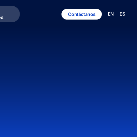
EN
ES
Contáctanos
os