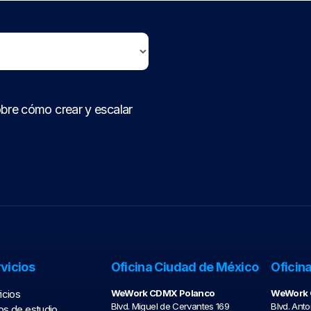
bre cómo crear y escalar
vicios
Oficina Ciudad de México
Oficin
icios
WeWork CDMX Polanco
WeWork C
Blvd. Miguel de Cervantes 169
Blvd. Anto
s de estudio