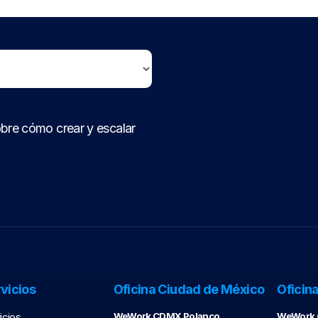
bre cómo crear y escalar
vicios
Oficina Ciudad de México
Oficin
icios
WeWork CDMX Polanco
WeWork C