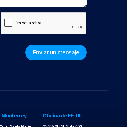
a Monterrey
Oficina de EE. UU.
orp. Santa María
25 SW 9th St, Suite 406,