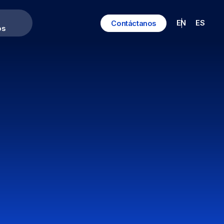
EN
ES
Contáctanos
os